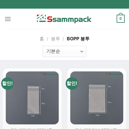
Skip
to
content
0
홈
/
봉투
/
BOPP 봉투
할인!
할인!