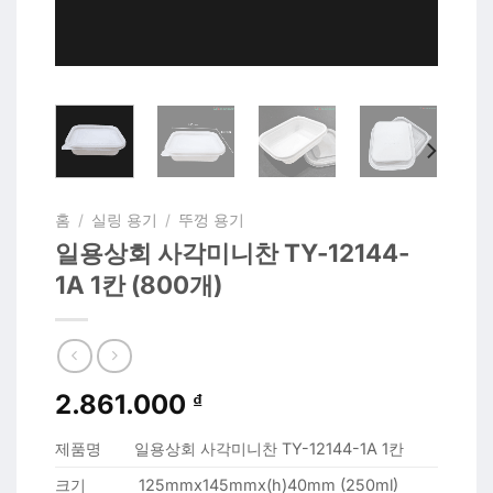
홈
/
실링 용기
/
뚜껑 용기
일용상회 사각미니찬 TY-12144-
1A 1칸 (800개)
2.861.000
₫
제품명
일용상회 사각미니찬 TY-12144-1A 1칸
크기
125mmx145mmx(h)40mm (250ml)