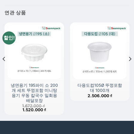
연관 상품
할인!
냉면용기 195파이 소 200
다용도컵105Ø 뚜껑포함
개 세트 뚜껑포함 미니탕
대 1000개
용기 우동 칼국수 일회용
2.506.000
₫
배달포장
1.672.000
₫
 ₫.
원
현
1.520.000
₫
래
재
가
가
격:
격:
1.672.000 ₫.
1.520.000 ₫.