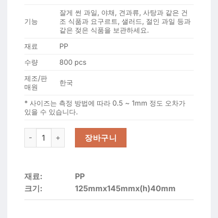
잘게 썬 과일, 야채, 견과류, 사탕과 같은 건
기능
조 식품과 요구르트, 샐러드, 절인 과일 등과
같은 젖은 식품을 보관하세요.
재료
PP
수량
800 pcs
제조/판
한국
매원
* 사이즈는 측정 방법에 따라 0.5 ~ 1mm 정도 오차가
있을 수 있습니다.
일용상회 사각미니찬 TY-12144-1A 1칸 (800개) 수량
장바구니
재료:
PP
크기:
125mmx145mmx(h)40mm