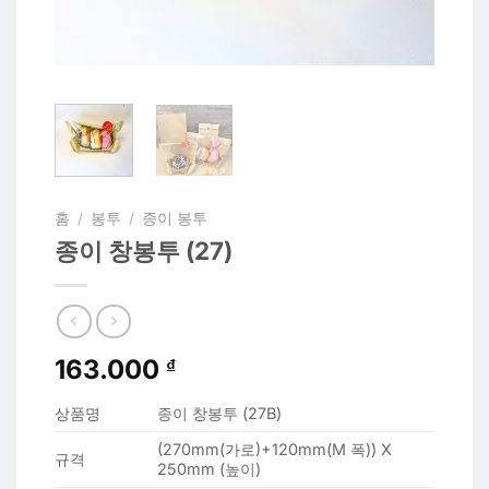
홈
/
봉투
/
종이 봉투
종이 창봉투 (27)
163.000
₫
상품명
종이 창봉투 (27B)
(270mm(가로)+120mm(M 폭)) X
규격
250mm (높이)