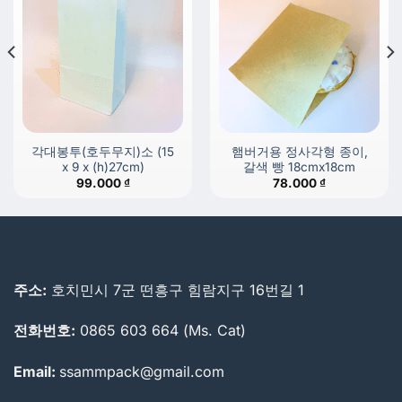
각대봉투(호두무지)소 (15
햄버거용 정사각형 종이,
x 9 x (h)27cm)
갈색 빵 18cmx18cm
99.000
₫
78.000
₫
주소:
호치민시 7군 떤흥구 힘람지구 16번길 1
전화번호:
0865 603 664 (Ms. Cat)
Email:
ssammpack@gmail.com