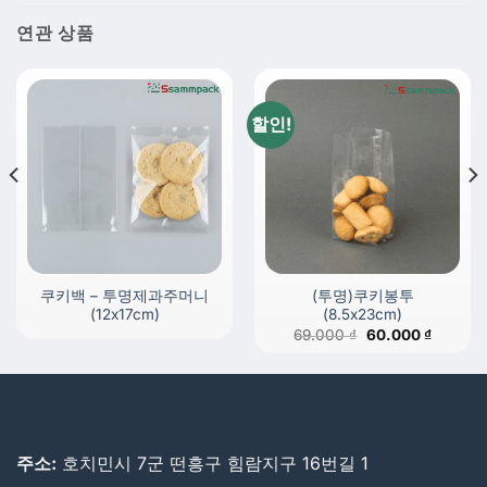
연관 상품
할인!
쿠키백 – 투명제과주머니
(투명)쿠키봉투
(12x17cm)
(8.5x23cm)
원
현
69.000
₫
60.000
₫
래
재
가
가
격:
격:
69.000 ₫.
60.000 
주소:
호치민시 7군 떤흥구 힘람지구 16번길 1