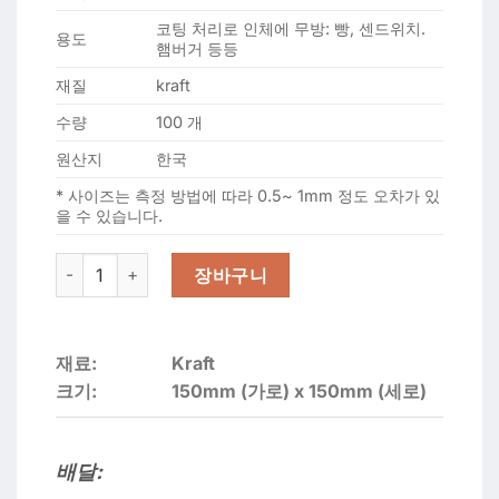
코팅 처리로 인체에 무방: 빵, 센드위치.
용도
햄버거 등등
재질
kraft
수량
100 개
원산지
한국
* 사이즈는 측정 방법에 따라 0.5~ 1mm 정도 오차가 있
을 수 있습니다.
햄버거, 빵 용 정사각형 종이 15cmx15cm 수량
장바구니
재료:
Kraft
크기:
150mm (가로) x 150mm (세로)
배달: