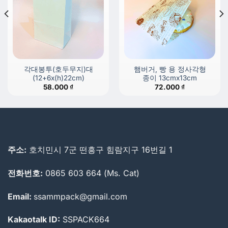
각대봉투(호두무지)대
햄버거, 빵 용 정사각형
(12+6x(h)22cm)
종이 13cmx13cm
58.000
₫
72.000
₫
주소:
호치민시 7군 떤흥구 힘람지구 16번길 1
전화번호:
0865 603 664 (Ms. Cat)
Email:
ssammpack@gmail.com
Kakaotalk ID:
SSPACK664