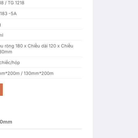
8 / TG ​​​​1218
183 -5A
g
ml
u rộng 180 x Chiều dài 120 x Chiều
 30mm
chiếc/hộp
mm*200m / 130mm*200m
0개 실링용기 수량
 30mm