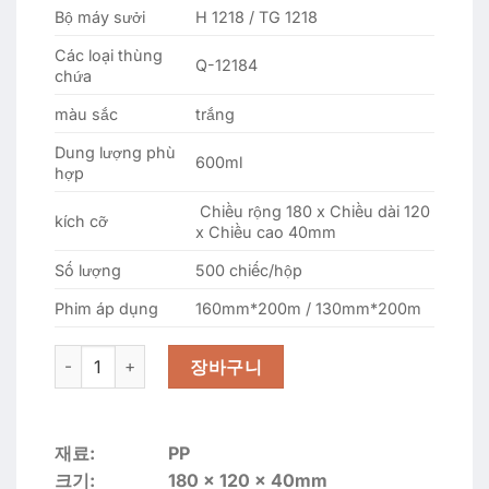
Bộ máy sưởi
H 1218 / TG ​​​​1218
Các loại thùng
Q-12184
chứa
màu sắc
trắng
Dung lượng phù
600ml
hợp
Chiều rộng 180 x Chiều dài 120
kích cỡ
x Chiều cao 40mm
Số lượng
500 chiếc/hộp
Phim áp dụng
160mm*200m / 130mm*200m
G-12184 (12x18x4) 500개 실링용기 수량
장바구니
재료:
PP
크기:
180 x 120 x 40mm