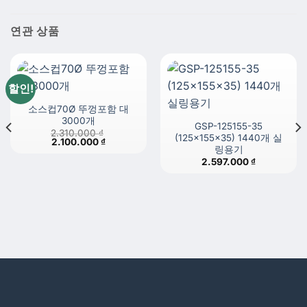
연관 상품
할인!
소스컵70Ø 뚜껑포함 대
3000개
GSP-125155-35
2.310.000
₫
(125x155x35) 1440개 실
원
현
2.100.000
₫
링용기
래
재
가
가
2.597.000
₫
격:
격:
2.310.000 ₫.
2.100.000 ₫.
 ₫.