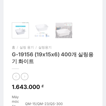
홈
/
실링 용기
/
실링용기
G-19156 (19x15x6) 400개 실링용
기 화이트
1.643.000
₫
Máy
móc
QM-15/QM-23/QS-300