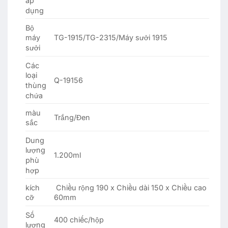
áp
dụng
Bộ
TG-1915/TG-2315/Máy sưởi 1915
máy
sưởi
Các
loại
Q-19156
thùng
chứa
màu
Trắng/Đen
sắc
Dung
lượng
1.200ml
phù
hợp
kích
Chiều rộng 190 x Chiều dài 150 x Chiều cao
cỡ
60mm
Số
400 chiếc/hộp
lượng