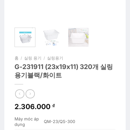
홈
/
실링 용기
/
실링용기
G-231911 (23x19x11) 320개 실링
용기블랙/화이트
2.306.000
₫
Máy móc áp
QM-23/QS-300
dụng