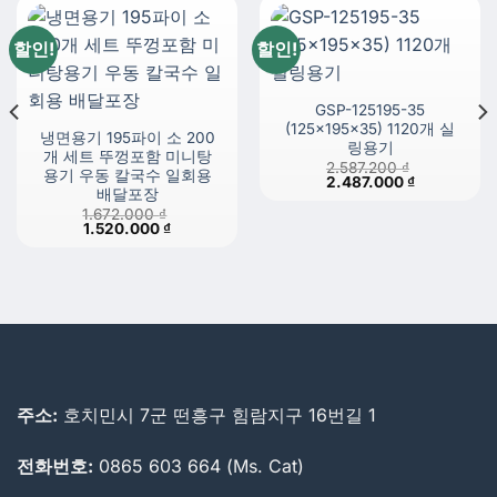
할인!
할인!
GSP-125195-35
(125x195x35) 1120개 실
냉면용기 195파이 소 200
링용기
개 세트 뚜껑포함 미니탕
2.587.200
₫
용기 우동 칼국수 일회용
원
현
2.487.000
₫
 ₫.
배달포장
래
재
가
가
1.672.000
₫
격:
격:
원
현
1.520.000
₫
2.587.200 ₫.
2.487.000 ₫
래
재
가
가
격:
격:
1.672.000 ₫.
1.520.000 ₫.
주소:
호치민시 7군 떤흥구 힘람지구 16번길 1
전화번호:
0865 603 664 (Ms. Cat)