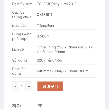
Bộ máy sưởi
TG-2319/Máy sưởi 2319
Các loại
Q-231911
thùng chứa
màu sắc
Trắng/Đen
Dung lượng
3.500ml
phù hợp
Chiều rộng 230 x Chiều dài 190 x
kích cỡ
Chiều cao 90mm
Số lượng
320 miếng/hộp
Phim áp
240mm*200m/2700mm*300m
dụng
G-231911 (23x19x11) 320개 실링용기블랙/화이트 수량
장바구니
재료:
PP