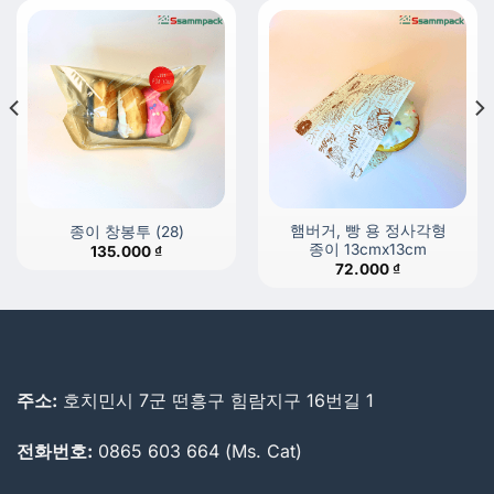
햄버거, 빵 용 정사각형
종이 창봉투 (28)
종이 13cmx13cm
135.000
₫
72.000
₫
주소:
호치민시 7군 떤흥구 힘람지구 16번길 1
전화번호:
0865 603 664 (Ms. Cat)