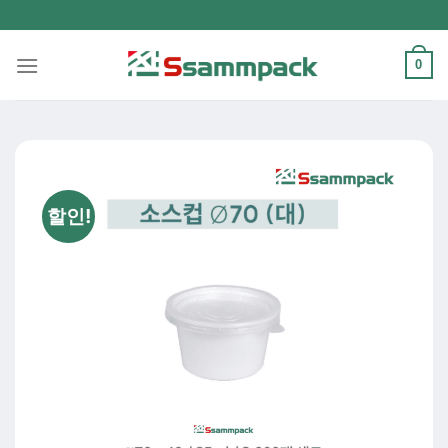
Skip
to
content
0
할인!