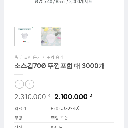
홈
/
실링 용기
/
뚜껑 용기
소스컵70Ø 뚜껑포함 대 3000개
원
현
2.310.000
2.100.000
₫
₫
래
재
컵용기
R70-L (70×40)
가
가
격:
격:
뚜껑
뚜껑 포함
2.310.000 ₫.
2.100.000 
색상
화이트