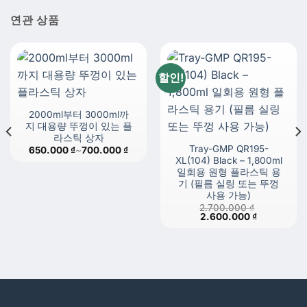
연관 상품
할인!
2000ml부터 3000ml까
지 대용량 뚜껑이 있는 플
라스틱 상자
Tray-GMP QR195-
가
650.000
₫
~
700.000
₫
격
XL(104) Black – 1,800ml
범
일회용 원형 플라스틱 용
위:
기 (필름 실링 또는 뚜껑
650.000 ₫~700.000 ₫
사용 가능)
2.700.000
₫
원
현
2.600.000
₫
래
재
가
가
격:
격:
2.700.000 ₫.
2.600.000 